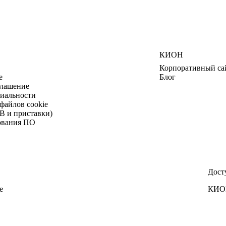
КИОН
Корпоративный са
е
Блог
глашение
иальности
файлов cookie
В и приставки)
ования ПО
Дост
е
КИОН