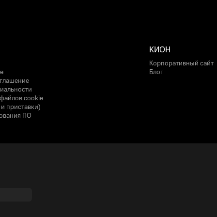
КИОН
Корпоративный сайт
е
Блог
оглашение
иальности
файлов cookie
 и приставки)
ования ПО