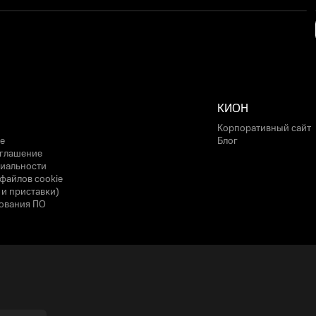
КИОН
Корпоративный сайт
е
Блог
оглашение
иальности
файлов cookie
 и приставки)
ования ПО