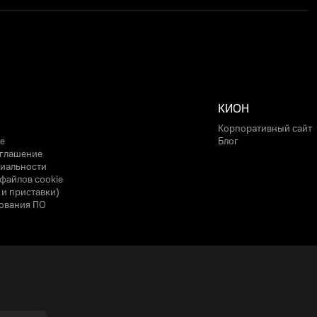
КИОН
Корпоративный сайт
е
Блог
оглашение
иальности
файлов cookie
 и приставки)
ования ПО