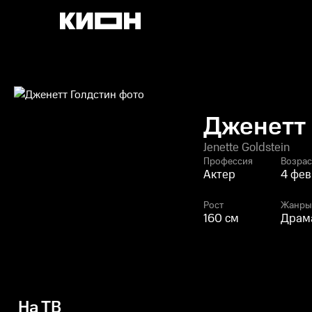
Дженетт 
Jenette Goldstein
Профессия
Возрас
Актер
4 фев
Рост
Жанры
160 см
Драма
На ТВ