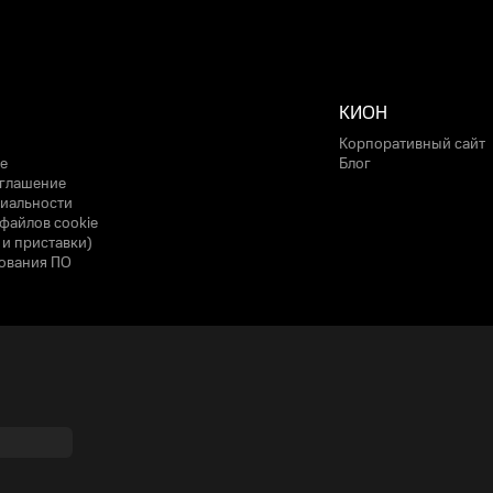
КИОН
Корпоративный сайт
е
Блог
оглашение
иальности
файлов cookie
 и приставки)
ования ПО