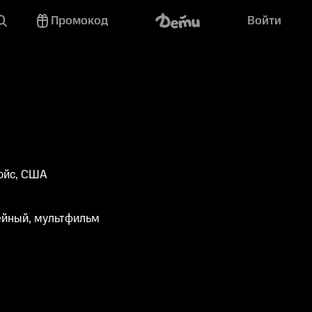
Промокод
Войти
ойс, США
ейный, мультфильм