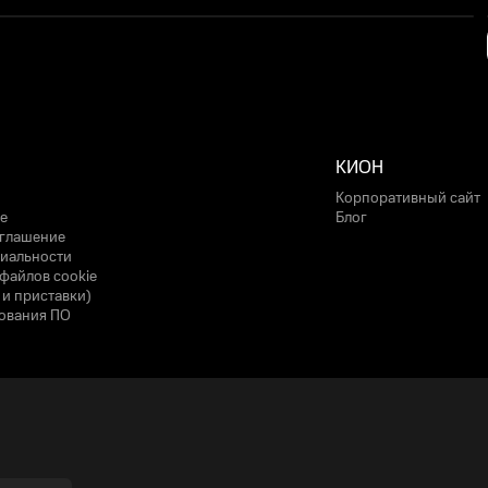
КИОН
Корпоративный сайт
е
Блог
оглашение
иальности
файлов cookie
 и приставки)
ования ПО