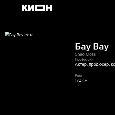
Бау Вау
Shad Moss
Профессия
Актер, продюсер, к
Рост
170 см