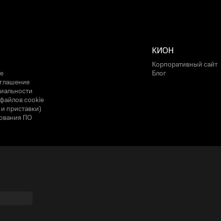
КИОН
Корпоративный сайт
е
Блог
оглашение
иальности
файлов cookie
 и приставки)
ования ПО