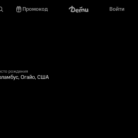
Промокод
Войти
есто рождения
оламбус, Огайо, США