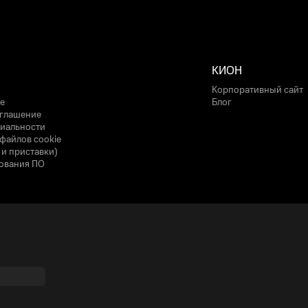
КИОН
Корпоративный сайт
е
Блог
оглашение
иальности
файлов cookie
 и приставки)
ования ПО