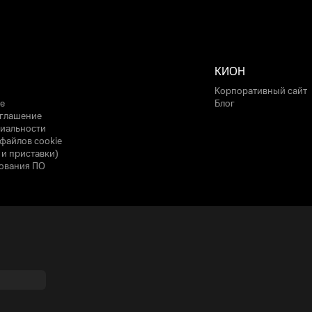
КИОН
Корпоративный сайт
е
Блог
оглашение
иальности
файлов cookie
 и приставки)
ования ПО