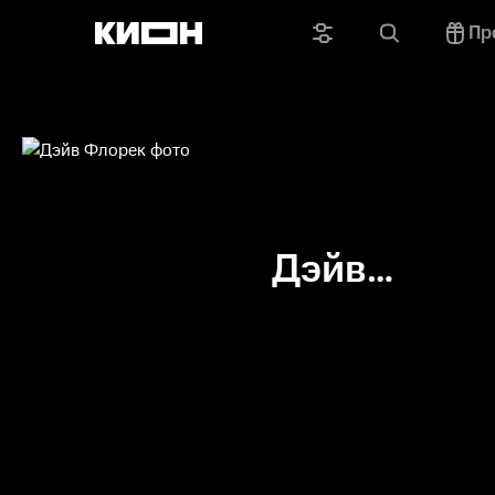
Пр
Дэйв
Флорек