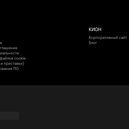
КИОН
Корпоративный сайт
е
Блог
оглашение
иальности
файлов cookie
 и приставки)
ования ПО