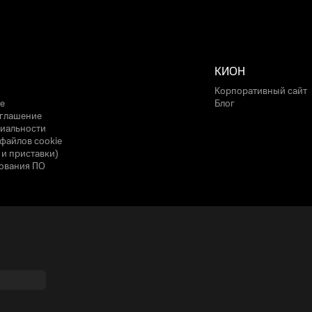
КИОН
Корпоративный сайт
е
Блог
оглашение
иальности
файлов cookie
 и приставки)
ования ПО