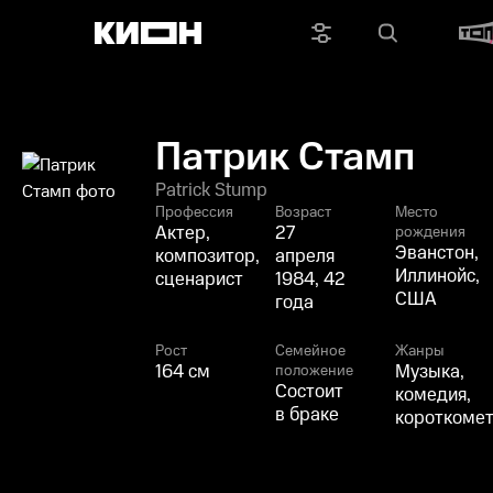
Патрик Стамп
Patrick Stump
Профессия
Возраст
Место
Актер,
27
рождения
Эванстон,
композитор,
апреля
Иллинойс,
сценарист
1984, 42
США
года
Рост
Семейное
Жанры
164 см
Музыка,
положение
Состоит
комедия,
в браке
короткоме