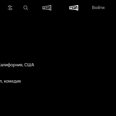
Войти
Калифорния, США
л, комедия