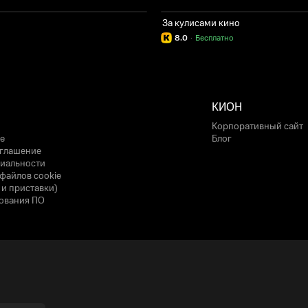
За кулисами кино
8.0
·
Бесплатно
КИОН
Корпоративный сайт
е
Блог
оглашение
иальности
файлов cookie
 и приставки)
ования ПО