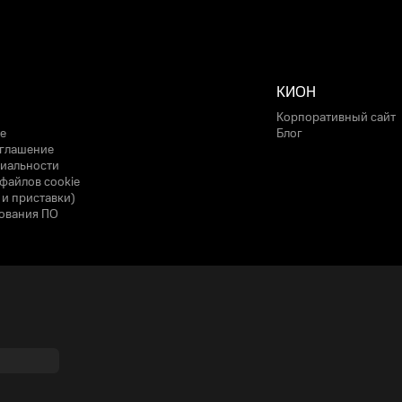
КИОН
Корпоративный сайт
е
Блог
оглашение
иальности
файлов cookie
 и приставки)
ования ПО