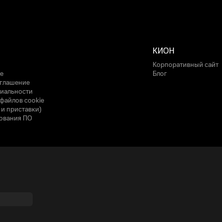
КИОН
Корпоративный сайт
е
Блог
оглашение
иальности
файлов cookie
 и приставки)
ования ПО