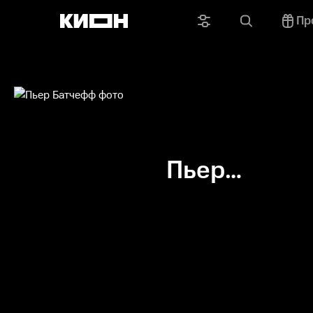
Пр
Пьер
Батчефф