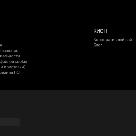
КИОН
Корпоративный сайт
е
Блог
оглашение
иальности
файлов cookie
 и приставки)
ования ПО