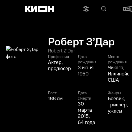
Роберт З’Дар
Robert Z'Dar
Профессия
Дата
Место
Актер,
рождения
рождения
3 июня
Чикаго,
продюсер
1950
Иллинойс,
США
Рост
Дата
Жанры
188 см
Боевик,
смерти
30
триллер,
марта
ужасы
2015,
64 года