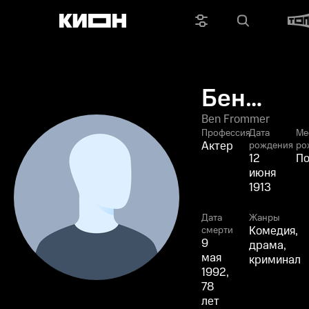
Бен
Фромме
Ben Frommer
Профессия
Дата
Ме
Актер
рождения
ро
12
П
июня
1913
Дата
Жанры
Комедия,
смерти
9
драма,
мая
криминал
1992,
78
лет