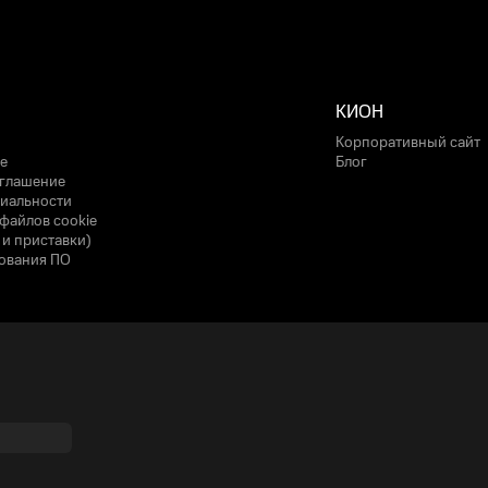
КИОН
Корпоративный сайт
е
Блог
оглашение
иальности
файлов cookie
 и приставки)
ования ПО