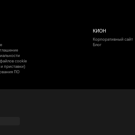
КИОН
Корпоративный сайт
е
Блог
оглашение
иальности
файлов cookie
 и приставки)
ования ПО