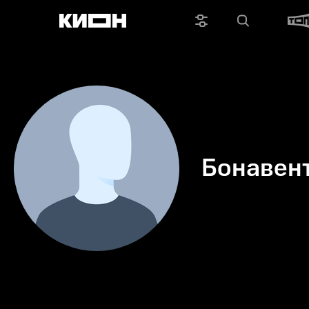
Бонавен
Ибаньес