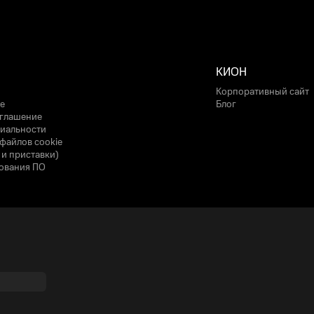
КИОН
Корпоративный сайт
е
Блог
оглашение
иальности
файлов cookie
 и приставки)
ования ПО