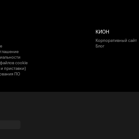
КИОН
Корпоративный сайт
е
Блог
оглашение
иальности
файлов cookie
 и приставки)
ования ПО