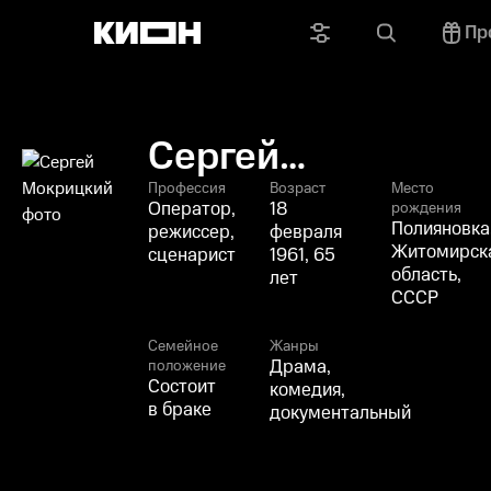
Пр
Сергей
Мокрицкий
Профессия
Возраст
Место
Оператор,
18
рождения
Полияновка
режиссер,
февраля
Житомирск
сценарист
1961, 65
область,
лет
СССР
Семейное
Жанры
Драма,
положение
Состоит
комедия,
в браке
документальный