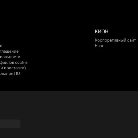
КИОН
Корпоративный сайт
е
Блог
оглашение
иальности
файлов cookie
 и приставки)
ования ПО