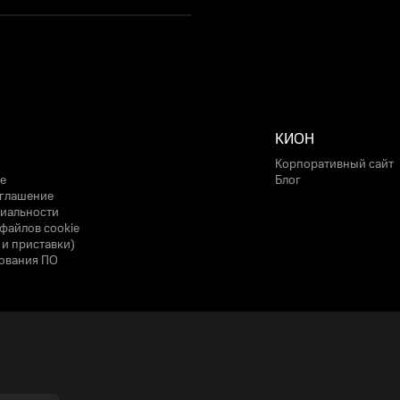
КИОН
Корпоративный сайт
е
Блог
оглашение
иальности
файлов cookie
 и приставки)
ования ПО