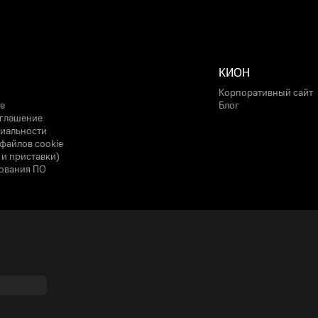
КИОН
Корпоративный сайт
е
Блог
оглашение
иальности
файлов cookie
 и приставки)
ования ПО