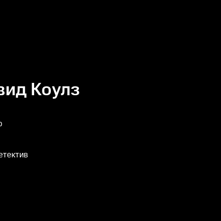
вид Коулз
р
етектив