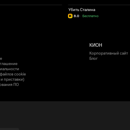
Убить Сталина
8.0
·
Бесплатно
КИОН
Корпоративный сайт
е
Блог
оглашение
иальности
файлов cookie
 и приставки)
ования ПО