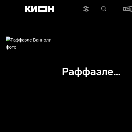
Раффаэле
Ванноли