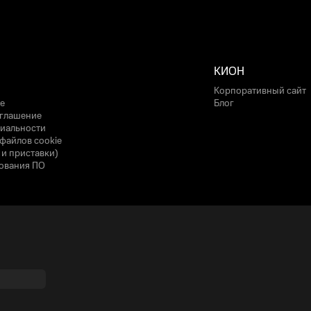
КИОН
Корпоративный сайт
е
Блог
оглашение
иальности
файлов cookie
 и приставки)
ования ПО