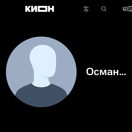
Осман
Юсуф