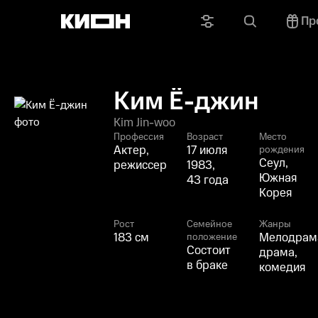
Пр
Ким Ё-джин
Kim Jin-woo
Профессия
Возраст
Место
Актер,
17 июля
рождения
Сеул,
режиссер
1983,
Южная
43 года
Корея
Рост
Семейное
Жанры
183 см
Мелодрам
положение
Состоит
драма,
в браке
комедия