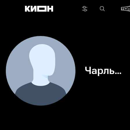
Чарльз
Фаррел