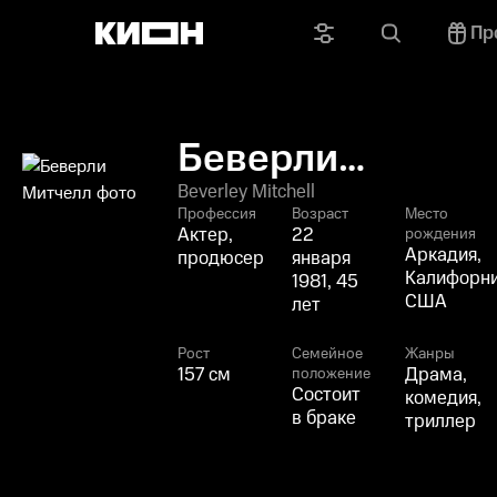
Пр
Беверли
Митчелл
Beverley Mitchell
Профессия
Возраст
Место
Актер,
22
рождения
Аркадия,
продюсер
января
Калифорни
1981, 45
США
лет
Рост
Семейное
Жанры
157 см
Драма,
положение
Состоит
комедия,
в браке
триллер