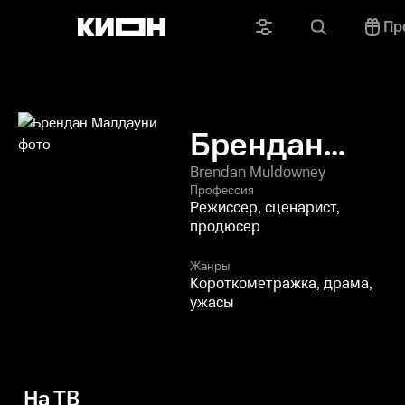
Пр
Брендан
Малдауни
Brendan Muldowney
Профессия
Режиссер, сценарист,
продюсер
Жанры
Короткометражка, драма,
ужасы
На ТВ