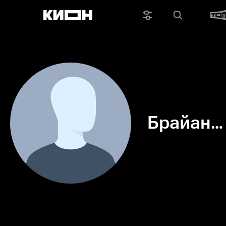
Брайан
Рогальск