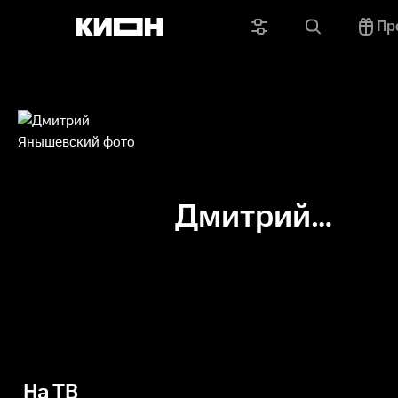
Пр
Дмитрий
Янышевский
На ТВ