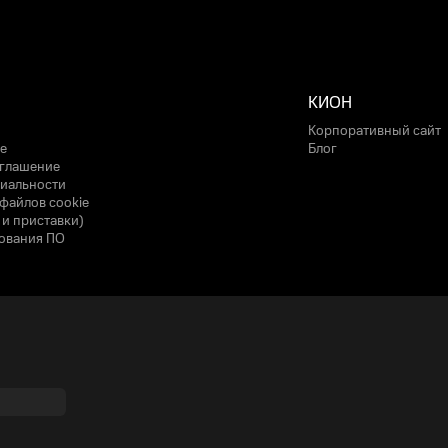
КИОН
Корпоративный сайт
е
Блог
оглашение
иальности
файлов cookie
 и приставки)
ования ПО