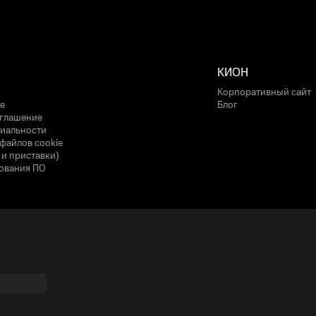
КИОН
Корпоративный сайт
е
Блог
оглашение
иальности
файлов cookie
 и приставки)
ования ПО