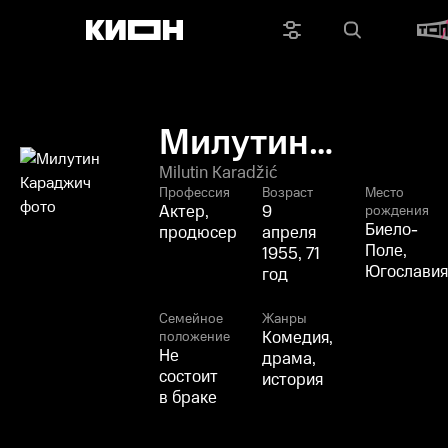
Милутин
Караджич
Milutin Karadžić
Профессия
Возраст
Место
Актер,
9
рождения
Биело-
продюсер
апреля
Поле,
1955, 71
Югослави
год
Семейное
Жанры
Комедия,
положение
Не
драма,
состоит
история
в браке