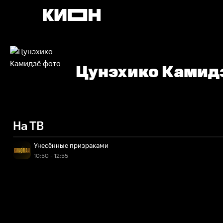
Цунэхико Камид
На ТВ
Унесённые призраками
10:50 - 12:55