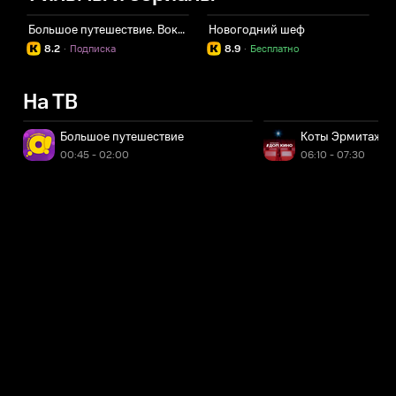
Большое путешествие. Вокруг света
Новогодний шеф
В
8.2
·
Подписка
8.9
·
Бесплатно
На ТВ
Большое путешествие
Коты Эрмитажа
00:45 - 02:00
06:10 - 07:30