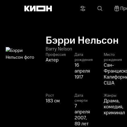
Пр
Бэрри Нельсон
Barry Nelson
Профессия
Дата
Место
Актер
рождения
рождения
16
Сан-
апреля
Франциско
1917
Калифорни
США
Рост
Дата
Жанры
183 см
Драма,
смерти
7
комедия,
апреля
криминал
2007,
89 лет