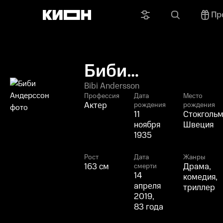
Пр
Биби
Андерссон
Bibi Andersson
Профессия
Дата
Место
Актер
рождения
рождения
11
Стокгольм
ноября
Швеция
1935
Рост
Дата
Жанры
163 см
Драма,
смерти
14
комедия,
апреля
триллер
2019,
83 года