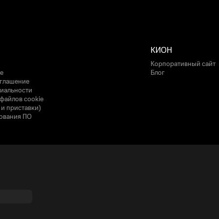
КИОН
Корпоративный сайт
е
Блог
оглашение
иальности
файлов cookie
 и приставки)
ования ПО