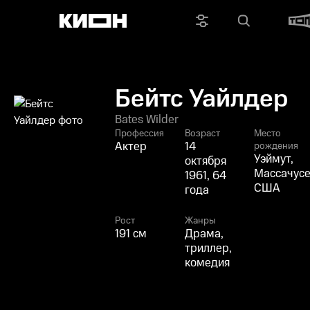
Бейтс Уайлдер
Bates Wilder
Профессия
Возраст
Место
Актер
14
рождения
Уэймут,
октября
Массачусе
1961, 64
США
года
Рост
Жанры
191 см
Драма,
триллер,
комедия