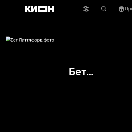
Пр
Бет
Литтлфорд