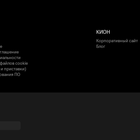
КИОН
Корпоративный сайт
е
Блог
оглашение
иальности
файлов cookie
 и приставки)
ования ПО